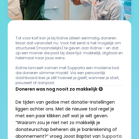
Tot voor kort kon je bij Kidnie alleen eenmalig doneren. 
Maar dat verandert nu. Voor het eerst is het mogelijk om 
structureel (maandelijks) te geven aan Kidnie – en dat 
op een manier die past bij deze tijd: makkelijk, digitaal en 
helemaal naar jouw wens.

Kidnie lanceert samen met Supporta een moderne tool 
die doneren slimmer maakt. Via een persoonlijk 
dashboard kies je zélf hoeveel je geeft, wanneer je start, 
pauzeert of aanpast.
Doneren was nog nooit zo makkelijk 😋
De tijden van gedoe met donatie-instellingen 
liggen achter ons. Met de nieuwe tool regel je 
met een paar klikken zelf wat je wilt geven. 
“Waarom zou je niet net zo makkelijk je 
donateurschap beheren als je bankrekening of 
abonnement?” vroeg Joost Baptist van 
Supporta