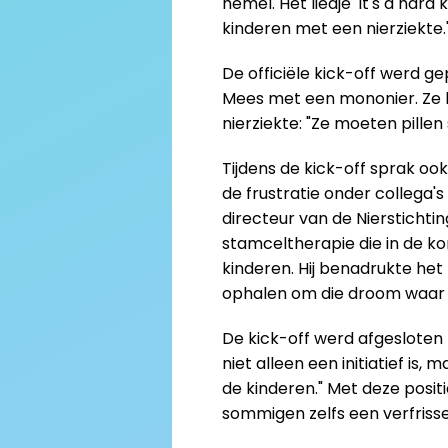
hemel. Het liedje 'It's a hard 
kinderen met een nierziekte.
De officiële kick-off werd g
Mees met een mononier. Ze b
nierziekte: "Ze moeten pillen s
Tijdens de kick-off sprak ook
de frustratie onder collega'
directeur van de Nierstichti
stamceltherapie die in de ko
kinderen. Hij benadrukte he
ophalen om die droom waar
De kick-off werd afgesloten
niet alleen een initiatief i
de kinderen." Met deze posi
sommigen zelfs een verfrissen