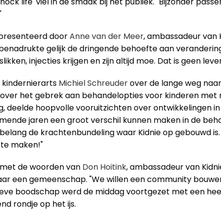
knock life' viel in de smaak bij het publiek. "Bijzonder pass
"
epresenteerd door 
Anne van der Meer
, ambassadeur van K
enadrukte gelijk de dringende behoefte aan verandering
likken, injecties krijgen en zijn altijd moe. Dat is geen leven
 kindernierarts 
Michiel Schreuder
 over de lange weg naar 
s over het gebrek aan behandelopties voor kinderen met n
ng, deelde hoopvolle vooruitzichten over ontwikkelingen in
mende jaren een groot verschil kunnen maken in de behand
t belang de krachtenbundeling waar Kidnie op gebouwd is.
 te maken!"
 met de woorden van 
Don Hoitink
, ambassadeur van Kidnie
s, maar een gemeenschap. "We willen een community bouwe
tieve boodschap werd de middag voortgezet met een heerl
d rondje op het ijs.