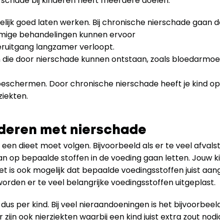
rschade bij kinderen heeft meerdere doelen:
lijk goed laten werken. Bij chronische nierschade gaan de
mmige behandelingen kunnen ervoor
ruitgang langzamer verloopt.
die door nierschade kunnen ontstaan, zoals bloedarmoe
eschermen. Door chronische nierschade heeft je kind op l
iekten. 
nderen met nierschade
d een dieet moet volgen. Bijvoorbeeld als er te veel afvals
an op bepaalde stoffen in de voeding gaan letten. Jouw ki
t is ook mogelijk dat bepaalde voedingsstoffen juist aa
orden er te veel belangrijke voedingsstoffen uitgeplast.
dus per kind. Bij veel nieraandoeningen is het bijvoorbeeld
 zijn ook nierziekten waarbij een kind juist extra zout nodig 