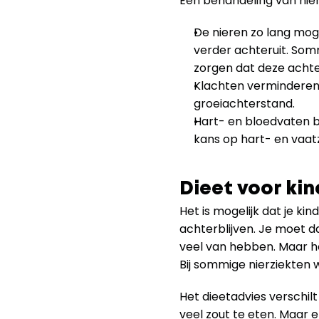
Een behandeling van nie
De nieren zo lang moge
verder achteruit. So
zorgen dat deze achte
Klachten verminderen 
groeiachterstand.
Hart- en bloedvaten b
kans op hart- en vaatz
Dieet voor ki
Het is mogelijk dat je kin
achterblijven. Je moet d
veel van hebben. Maar he
Bij sommige nierziekten w
Het dieetadvies verschilt 
veel zout te eten. Maar er