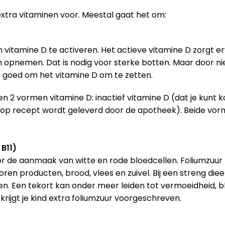
 extra vitaminen voor. Meestal gaat het om:
m vitamine D te activeren. Het actieve vitamine D zorgt er
 opnemen. Dat is nodig voor sterke botten. Maar door nie
 goed om het vitamine D om te zetten. 
n 2 vormen vitamine D: inactief vitamine D (dat je kunt ko
 op recept wordt geleverd door de apotheek). Beide vorme
B11)
or de aanmaak van witte en rode bloedcellen. Foliumzuur zi
en producten, brood, vlees en zuivel. Bij een streng dieet k
nen. Een tekort kan onder meer leiden tot vermoeidheid, 
rijgt je kind extra foliumzuur voorgeschreven.